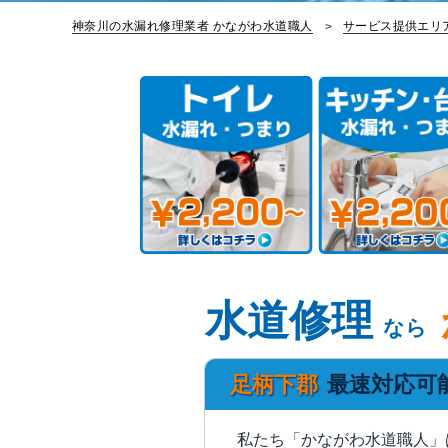
神奈川の水漏れ修理業者 かながわ水道職人
サービス提供エリ
水道修理
なら
足柄下郡
最速対応可
私たち「かながわ水道職人」