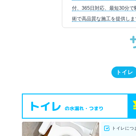
付、365日対応、最短30
術で高品質な施工を提供しま
トイレ
トイレ
の水漏れ・つまり
トイレにつ