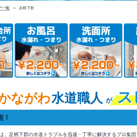
ア一覧
足柄下郡
ス
かながわ
水道職人
が
能！
は、足柄下郡の水道トラブルを迅速・丁寧に解決するプロ集団