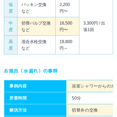
低
パッキン交換
2,200
度
など
円〜
中
切替バルブ交換
16,500
3,300円 / 出
度
など
円〜
張1回
高
混合水栓交換
19,800
度
など
円～
お風呂（水漏れ）の事例
事例内容
浴室シャワーからの水
所要時間
50分
解決方法
切替弁の交換