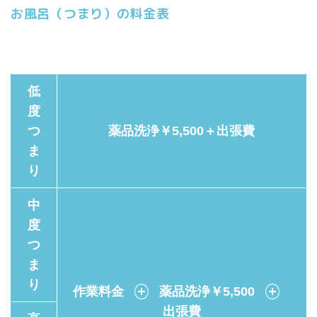
お風呂（つまり）の料金表
低
度
つ
薬品洗浄￥5,500＋出張費
ま
り
中
度
つ
ま
り
作業料金
＋
薬品洗浄￥5,500
＋
出張費