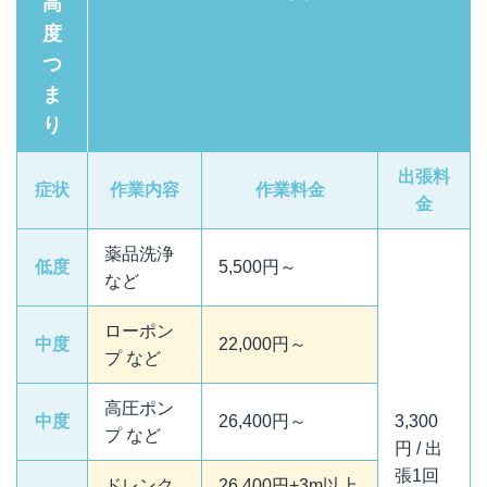
高
度
つ
ま
り
出張料
症状
作業内容
作業料金
金
薬品洗浄
低度
5,500円～
など
ローポン
中度
22,000円～
プ など
高圧ポン
中度
26,400円～
3,300
プ など
円 / 出
張1回
ドレンク
26,400円+3m以上