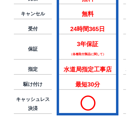
無料
キャンセル
24時間365日
受付
2
3年保証
保証
（各種取付製品に関して）
水道局指定工事店
指定
水
最短30分
駆け付け
◯
キャッシュレス
決済