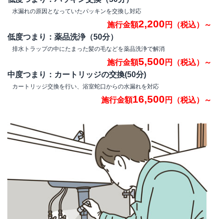
水漏れの原因となっていたパッキンを交換し対応
2,200
施行金額
円（税込）～
低度つまり：薬品洗浄（50分）
排水トラップの中にたまった髪の毛などを薬品洗浄で解消
5,500
施行金額
円（税込）～
中度つまり：カートリッジの交換(50分)
カートリッジ交換を行い、浴室蛇口からの水漏れを対応
16,500
施行金額
円（税込）～