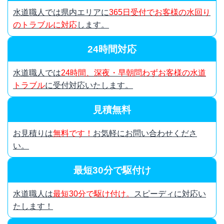
水道職人では県内エリアに
365日受付でお客様の水回り
のトラブルに対応
します。
24時間対応
水道職人では
24時間、深夜・早朝問わずお客様の水道
トラブル
に受付対応いたします。
見積無料
お見積りは
無料です！
お気軽にお問い合わせくださ
い。
最短30分で駆付け
水道職人は
最短30分で駆け付け。
スピーディに対応い
たします！