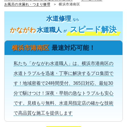
お風呂の水漏れ・つまり修理
横浜市港南区
水道修理
なら
スピード解決
かながわ
水道職人
が
横浜市港南区
最速対応可能！
私たち「かながわ水道職人」は、横浜市港南区の
水道トラブルを迅速・丁寧に解決するプロ集団で
す！地域密着で24時間受付、365日対応、最短30
分で駆けつけ！深夜・早朝の急なトラブルも安心
です。見積もり無料、水道局指定店の確かな技術
で高品質な施工を提供します