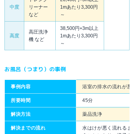
中度
リーナー
1mあたり3,300円
など
～
38,500円+3m以上
高圧洗浄
高度
1mあたり3,300円
機 など
～
お風呂（つまり）の事例
事例内容
浴室の排水の流れが悪
所要時間
45分
解決方法
薬品洗浄
解決までの流れ
水はけが悪く流れるま