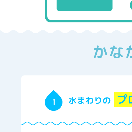
かな
プ
水まわりの