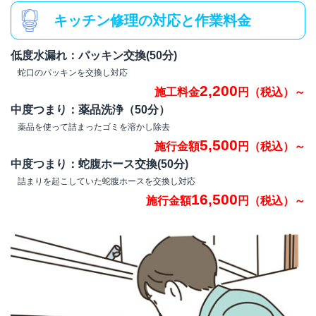
キッチン修理の対応と作業料金
低度水漏れ：パッキン交換(50分)
蛇口のパッキンを交換し対応
2,200
施工料金
円（税込）～
中度つまり：薬品洗浄（50分）
薬品を使って詰まったゴミを溶かし除去
5,500
施行金額
円（税込）～
中度つまり：蛇腹ホース交換(50分)
詰まりを起こしていた蛇腹ホースを交換し対応
16,500
施行金額
円（税込）～