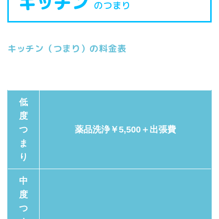
キッチン
のつまり
キッチン（つまり）の料金表
低
度
つ
薬品洗浄￥5,500＋出張費
ま
り
中
度
つ