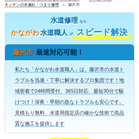
キッチンの水漏れ・つまり修理
藤沢市
水道修理
なら
スピード解決
かながわ
水道職人
が
藤沢市
最速対応可能！
私たち「かながわ水道職人」は、藤沢市の水道ト
ラブルを迅速・丁寧に解決するプロ集団です！地
域密着で24時間受付、365日対応、最短30分で駆
けつけ！深夜・早朝の急なトラブルも安心です。
見積もり無料、水道局指定店の確かな技術で高品
質な施工を提供します