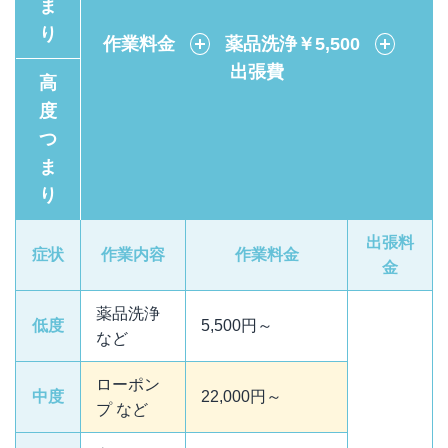
ま
り
作業料金
＋
薬品洗浄￥5,500
＋
出張費
高
度
つ
ま
り
出張料
症状
作業内容
作業料金
金
薬品洗浄
低度
5,500円～
など
ローポン
中度
22,000円～
プ など