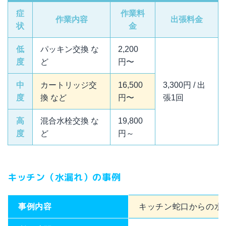
症
作業料
作業内容
出張料金
状
金
低
パッキン交換 な
2,200
度
ど
円〜
中
カートリッジ交
16,500
3,300円 / 出
度
換 など
円〜
張1回
高
混合水栓交換 な
19,800
度
ど
円～
キッチン（水漏れ）の事例
事例内容
キッチン蛇口からの水