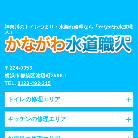
神奈川のトイレつまり・水漏れ修理なら「かながわ水道職
人」
〒224-0053
横浜市都筑区池辺町3598-1
TEL.
0120-492-315
トイレの修理エリア
キッチンの修理エリア