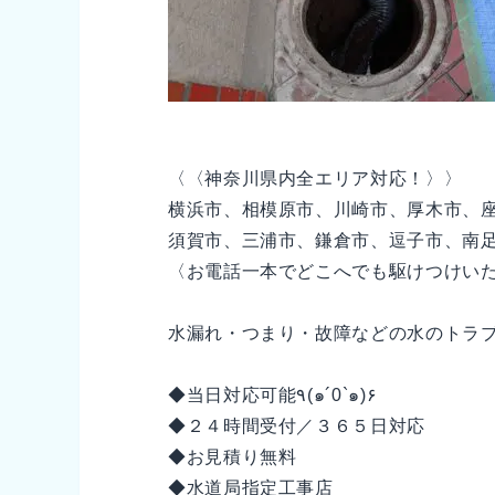
〈〈神奈川県内全エリア対応！〉〉
横浜市、相模原市、川崎市、厚木市、
須賀市、三浦市、鎌倉市、逗子市、南
〈お電話一本でどこへでも駆けつけい
水漏れ・つまり・故障などの水のトラブ
◆当日対応可能٩(๑´0`๑)۶
◆２４時間受付／３６５日対応
◆お見積り無料
◆水道局指定工事店