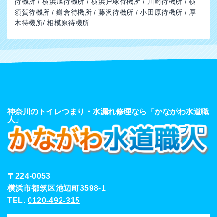
待機所 / 横浜旭待機所 / 横浜戸塚待機所 / 川崎待機所 / 横
須賀待機所 / 鎌倉待機所 / 藤沢待機所 / 小田原待機所 / 厚
木待機所/ 相模原待機所
神奈川のトイレつまり・水漏れ修理なら「かながわ水道職
人」
〒224-0053
横浜市都筑区池辺町3598-1
TEL.
0120-492-315