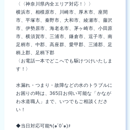
〈〈神奈川県内全エリア対応！〉〉
横浜市、相模原市、川崎市、厚木市、座間
市、平塚市、秦野市、大和市、綾瀬市、藤沢
市、伊勢原市、海老名市、茅ヶ崎市、小田原
市、横須賀市、三浦市、鎌倉市、逗子市、南
足柄市、中郡、高座群、愛甲郡、三浦郡、足
柄上郡、足柄下郡
〈お電話一本でどこへでも駆けつけいたしま
す！〉
水漏れ・つまり・故障などの水のトラブルに
お困りの時は、365日お伺い可能な「かなが
わ水道職人」まで、いつでもご相談くださ
い！
◆当日対応可能٩(๑´0`๑)۶