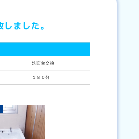
致しました。
洗面台交換
１８０分