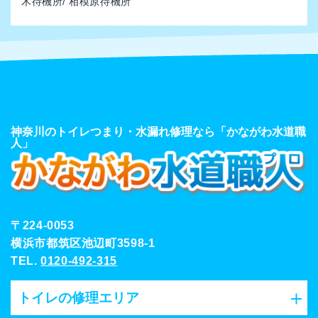
木待機所/ 相模原待機所
神奈川のトイレつまり・水漏れ修理なら「かながわ水道職
人」
〒224-0053
横浜市都筑区池辺町3598-1
TEL.
0120-492-315
トイレの修理エリア