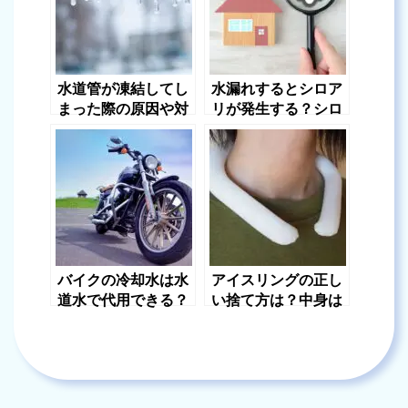
水道管が凍結してし
水漏れするとシロア
まった際の原因や対
リが発生する？シロ
処法について解説！
アリの予防方法はあ
る？【矢野】
バイクの冷却水は水
アイスリングの正し
道水で代用できる？
い捨て方は？中身は
注意点も紹介【矢
有害？正しい処分方
野】
法について解説【水
道職人：プロ】