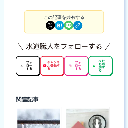
この記事を共有する
友だ
フォ
チャンネ
フォ
ち追
ロー
ル登録す
ロー
加す
する
る
する
る
関連記事