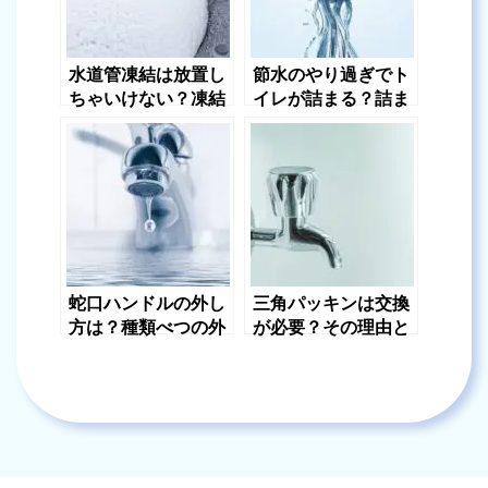
水道管凍結は放置し
節水のやり過ぎでト
ちゃいけない？凍結
イレが詰まる？詰ま
を放置してはいけな
りの原因と解決法に
い理由を解説
ついて解説！
蛇口ハンドルの外し
三角パッキンは交換
方は？種類べつの外
が必要？その理由と
し方や交換方法をご
交換方法について解
紹介
説