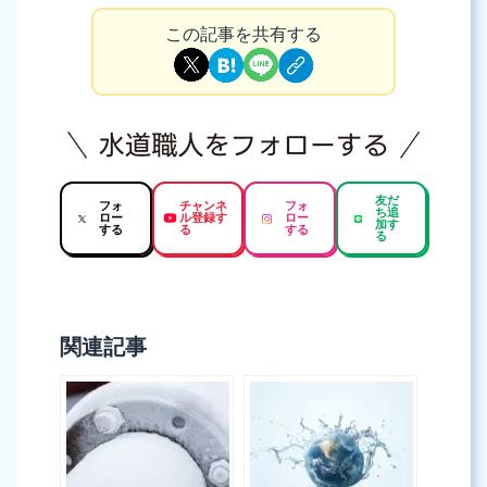
この記事を共有する
友だ
フォ
チャンネ
フォ
ち追
ロー
ル登録す
ロー
加す
する
る
する
る
関連記事