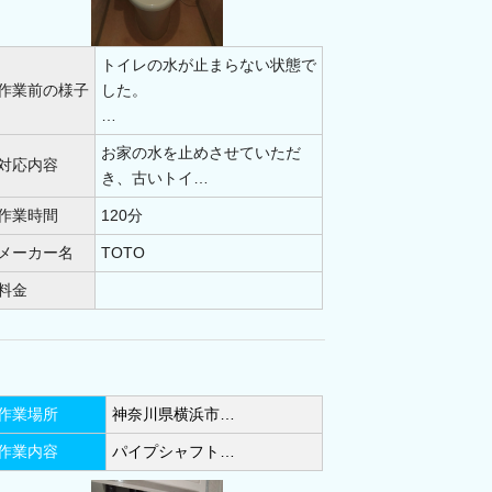
(1)
中郡(1)
高座郡(1)
トイレの水が止まらない状態で
作業前の様子
した。
…
お家の水を止めさせていただ
対応内容
き、古いトイ…
作業時間
120分
メーカー名
TOTO
料金
作業場所
神奈川県横浜市…
作業内容
パイプシャフト…