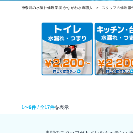
神奈川の水漏れ修理業者 かながわ水道職人
スタッフの修理報
1〜9件 / 全17件
を表示
専門のスタッフがトイレやキッチン・