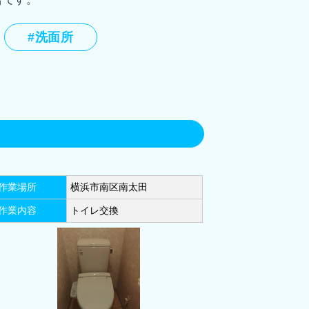
#洗面所
(17)
横浜市港南区(22)
作業場所
横浜市南区南太田
市港北区(30)
横浜市緑区(19)
作業内容
トイレ交換
(10)
横浜市瀬谷区(11)
区(20)
川崎市多摩区(10)
市(28)
横須賀市(28)
市(7)
海老名市(3)
座間市(6)