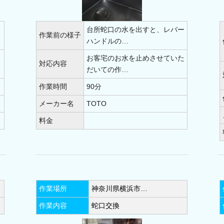
6)
三浦市(6)
南足柄市(2)
足柄上郡(8)
足柄下郡
台所蛇口の水を出すと、レバー
作業前の様子
ハンドルの…
り
お客宅のお水を止めさせていた
対応内容
だいての作…
作業時間
90分
メーカー名
TOTO
料金
作業場所
神奈川県横浜市…
作業内容
蛇口交換