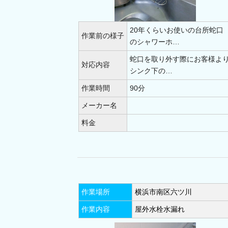
伊勢原市(6)
綾瀬市(5)
逗子市(
20年くらいお使いの台所蛇口
愛甲郡(0)
三浦郡(4)
作業前の様子
のシャワーホ…
蛇口を取り外す際にお客様よ
対応内容
シンク下の…
作業時間
90分
メーカー名
料金
作業場所
横浜市南区六ツ川
作業内容
屋外水栓水漏れ