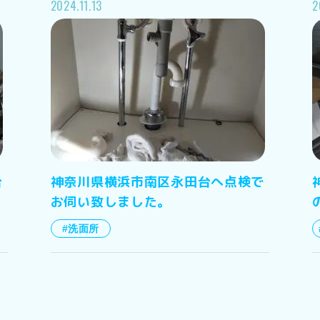
2024.11.13
2
台
神奈川県横浜市南区永田台へ点検で
お伺い致しました。
#洗面所