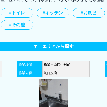
#トイレ
#キッチン
#お風呂
#その他
▼ エリアから探す
(28)
横浜市西区(8)
横浜市中区(18)
横浜市南区
作業場所
横浜市南区中村町
(12)
横浜市磯子区(12)
横浜市金沢区(19)
横浜
作業内容
蛇口交換
17)
横浜市戸塚区(25)
横浜市栄区(10)
横浜市泉区
)
川崎市中原区(7)
川崎市高津区(13)
川崎市宮前
(19)
相模原市緑区(14)
相模原市南区(36)
藤沢
(9)
厚木市(13)
小田原市(11)
鎌倉市(12)
秦野