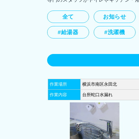
全て
お知らせ
#給湯器
#洗濯機
横浜市鶴見区(28)
横浜市神奈川区
作業場所
横浜市南区永田北
横浜市保土ケ谷区(30)
横浜市旭区
作業内容
台所蛇口水漏れ
横浜市青葉区(25)
横浜市都筑区(
川崎市川崎区(11)
川崎市幸区(12
川崎市麻生区(12)
相模原市中央区
平塚市(12)
茅ヶ崎市(10)
大和市