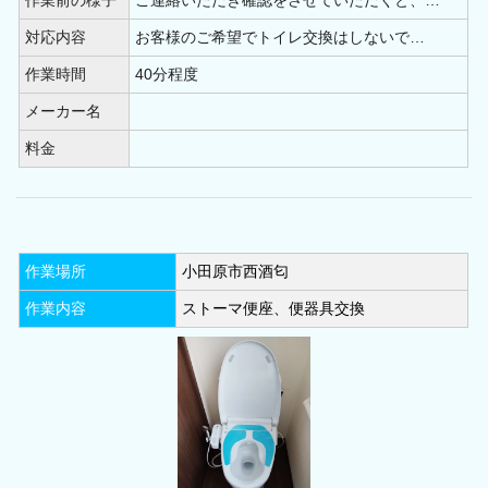
作業前の様子
ご連絡いただき確認をさせていただくと、…
横浜市泉区(10)
横浜市瀬谷区(11)
対応内容
お客様のご希望でトイレ交換はしないで…
川崎市川崎区(11)
川崎市幸区(12)
作業時間
40分程度
川崎市中原区(7)
川崎市高津区(13)
メーカー名
料金
川崎市宮前区(20)
川崎市多摩区(10)
川崎市麻生区(12)
相模原市中央区(19)
相模原市緑区(14)
相模原市南区(36)
作業場所
小田原市西酒匂
藤沢市(28)
横須賀市(28)
平塚市(12)
作業内容
ストーマ便座、便器具交換
茅ヶ崎市(10)
大和市(9)
厚木市(13)
小田原市(11)
鎌倉市(12)
秦野市(7)
海老名市(3)
座間市(6)
伊勢原市(6)
綾瀬市(5)
逗子市(6)
三浦市(6)