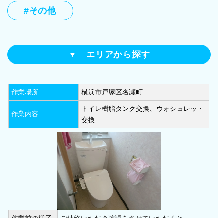
#その他
▼ エリアから探す
横浜市鶴見区(28)
横浜市神奈川区(28)
作業場所
横浜市戸塚区名瀬町
横浜市西区(8)
横浜市中区(18)
トイレ樹脂タンク交換、ウォシュレット
横浜市南区(17)
横浜市港南区(22)
作業内容
交換
横浜市保土ケ谷区(30)
横浜市旭区(12)
横浜市磯子区(12)
横浜市金沢区(19)
横浜市港北区(30)
横浜市緑区(19)
横浜市青葉区(25)
横浜市都筑区(17)
横浜市戸塚区(25)
横浜市栄区(10)