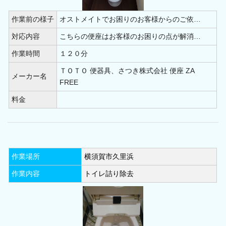
南足柄市(2)
足柄上郡(8)
足柄下郡(1)
作業前の様子
オストメイトでお困りのお客様からのご依…
中郡(1)
高座郡(1)
愛甲郡(0)
三浦郡(4)
対応内容
こちらの便座はお客様のお困りの点が解消…
作業時間
１２０分
ＴＯＴＯ 便器具、さつき株式会社 便座 ZA
メーカー名
FREE
料金
作業場所
横須賀市久里浜
作業内容
トイレ詰り除去