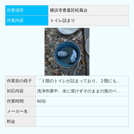
作業場所
横浜市青葉区松風台
作業内容
トイレ詰まり
作業前の様子
「１階のトイレが詰まっており、２階にも…
対応内容
洗浄作業中、水に溶けずそのままの形のペ…
作業時間
60分
メーカー名
料金