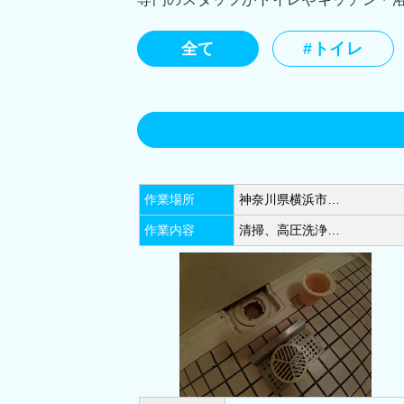
全て
#トイレ
横浜市鶴見区(28)
横浜市神奈川区
作業場所
神奈川県横浜市…
横浜市保土ケ谷区(30)
横浜市旭区
作業内容
清掃、高圧洗浄…
横浜市青葉区(25)
横浜市都筑区(
川崎市川崎区(11)
川崎市幸区(12
川崎市麻生区(12)
相模原市中央区
平塚市(12)
茅ヶ崎市(10)
大和市
伊勢原市(6)
綾瀬市(5)
逗子市(