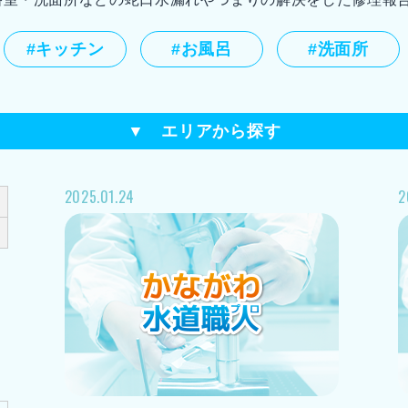
#キッチン
#お風呂
#洗面所
▼ エリアから探す
(28)
横浜市西区(8)
横浜市中区(18)
横浜市南区
2025.01.24
2
(12)
横浜市磯子区(12)
横浜市金沢区(19)
横浜
17)
横浜市戸塚区(25)
横浜市栄区(10)
横浜市泉区
)
川崎市中原区(7)
川崎市高津区(13)
川崎市宮前
(19)
相模原市緑区(14)
相模原市南区(36)
藤沢
(9)
厚木市(13)
小田原市(11)
鎌倉市(12)
秦野
6)
三浦市(6)
南足柄市(2)
足柄上郡(8)
足柄下郡