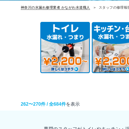
神奈川の水漏れ修理業者 かながわ水道職人
スタッフの修理報
262〜270件 / 全684件
を表示
専門のスタッフがトイレやキッチン・