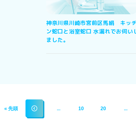
神奈川県川崎市宮前区馬絹 キッ
ン蛇口と浴室蛇口 水漏れでお伺い
ました。
« 先頭
...
10
20
...