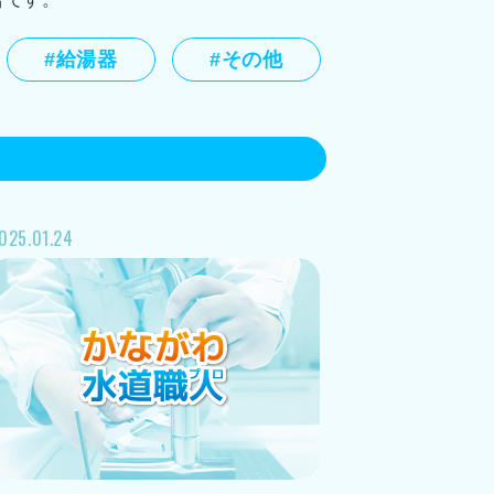
#給湯器
#その他
(17)
横浜市港南区(22)
025.01.24
市港北区(30)
横浜市緑区(19)
(10)
横浜市瀬谷区(11)
区(20)
川崎市多摩区(10)
市(28)
横須賀市(28)
市(7)
海老名市(3)
座間市(6)
(1)
中郡(1)
高座郡(1)