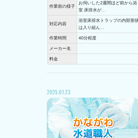
お伺いした2週間ほど前から浴
愛甲郡(0)
三浦郡(4)
作業前の様子
室 床排水が…
浴室床排水トラップの内部形
対応内容
は入り組ん…
作業時間
40分程度
メーカー名
料金
2025.01.23